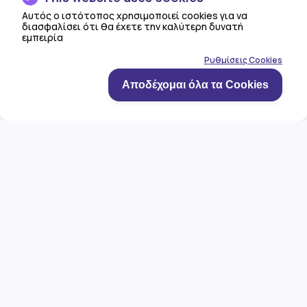
Δεν είσαι σίγουρος/η
Αυτός ο ιστότοπος χρησιμοποιεί cookies για να
διασφαλίσει ότι θα έχετε την καλύτερη δυνατή
ποιο είναι το σωστό
εμπειρία
πλάνο για σένα;
Ρυθμίσεις Cookies
Αποδέχομαι όλα τα Cookies
Επικοινώνησε μαζί μας